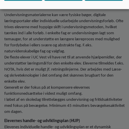
Fredag 8.00 - 14.00
Undervisningsmaterialerne kan være fysiske bøger, digitale
læringsportaler eller individuelle udarbejde undervisningsforløb. Ofte
trives eleverne med hyppige skift i undervisningsmetoden, hvilket
tænkes ind i alle forløb. I enkelte fag er undervisningen lagt som
temauger, for at understøtte en længere læreproces med mulighed
for fordybelse i ellers svære og abstrakte fag. F.eks.
naturvidenskabelige fag og valgfag.
De fleste elever i UC Vest vil have ret til at anvende hjælpemidler, der
understøtter læringsmål for den enkelte elev. Eleverne tilmeldes f.eks.
NOTA, hvis det er muligt jf. retningslinjerne. Der arbejdes med Læse-
og skriveteknologier i det omfang det skønnes brugbart for den
enkelte elev.
Generelt er der fokus på at kompensere elevernes
funktionsnedsættelse i videst muligt omfang.
I løbet af en skoledag tilrettelægges undervisning og fritidsaktiviteter
med fokus på bevægelse. Minimum 45 minutters bevægelsesaktivitet
om dagen.
Elevernes handle- og udviklingsplan (HUP)
Elevenes individuelle handle- og udviklingsplan er et dynamisk