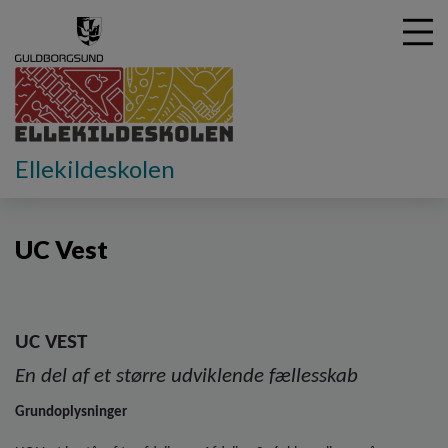
G
Ellekildeskolen
å
UC Vest
t
i
UC Vest
l
h
o
v
e
UC VEST
d
i
En del af et større udviklende fællesskab
n
d
Grundoplysninger
h