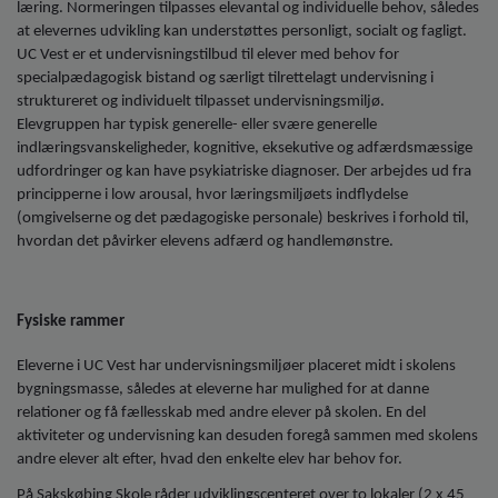
læring. Normeringen tilpasses elevantal og individuelle behov, således
at elevernes udvikling kan understøttes personligt, socialt og fagligt.
UC Vest er et undervisningstilbud til elever med behov for
specialpædagogisk bistand og særligt tilrettelagt undervisning i
struktureret og individuelt tilpasset undervisningsmiljø.
Elevgruppen har typisk generelle- eller svære generelle
indlæringsvanskeligheder, kognitive, eksekutive og adfærdsmæssige
udfordringer og kan have psykiatriske diagnoser. Der arbejdes ud fra
principperne i low arousal, hvor læringsmiljøets indflydelse
(omgivelserne og det pædagogiske personale) beskrives i forhold til,
hvordan det påvirker elevens adfærd og handlemønstre.
Fysiske rammer
Eleverne i UC Vest har undervisningsmiljøer placeret midt i skolens
bygningsmasse, således at eleverne har mulighed for at danne
relationer og få fællesskab med andre elever på skolen. En del
aktiviteter og undervisning kan desuden foregå sammen med skolens
andre elever alt efter, hvad den enkelte elev har behov for.
På Sakskøbing Skole råder udviklingscenteret over to lokaler (2 x 45