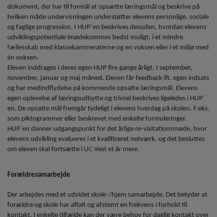
dokument, der har til formål at opsætte læringsmål og beskrive på
hvilken måde undervisningen understøtter elevens personlige, sociale
og faglige progression. I HUP´en beskrives desuden, hvordan elevens
udviklingspotentiale imødekommes bedst muligt, i et mindre
fællesskab med klassekammeraterne og en voksen eller i et miljø med
én voksen.
Eleven inddrages i deres egen HUP fire gange årligt. I september,
november, januar og maj måned. Eleven får feedback ift. egen indsats
og har medindflydelse på kommende opsatte læringsmål. Elevens
egen oplevelse af læringsudbytte og trivsel beskrives ligeledes i HUP´
en. De opsatte mål fremgår tydeligt i elevens hverdag på skolen. F.eks.
som piktogrammer eller beskrevet med enkelte formuleringer.
HUP´en danner udgangspunkt for det årlige re-visitationsmøde, hvor
elevens udvikling evalueres i et kvalificeret netværk, og det besluttes
om eleven skal fortsætte i UC Vest et år mere.
Forældresamarbejde
Der arbejdes med et udvidet skole-/hjem samarbejde. Det betyder at
forældre og skole har aftalt og afstemt en frekvens i forhold til
kontakt. I enkelte tilfælde kan der være behov for daglig kontakt over