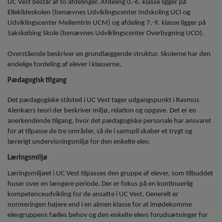
UC Vest består af to afdelinger. Afdeling 0.-6. klasse ligger på
o
Ellekildeskolen (benævnes Udviklingscenter Indskoling UCI og
l
Udviklingscenter Mellemtrin UCM) og afdeling 7.-9. klasse ligger på
d
Sakskøbing Skole (benævnes Udviklingscenter Overbygning UCO).
e
t
Overstående beskriver en grundlæggende struktur. Skolerne har den
endelige fordeling af elever i klasserne
.
Pædagogisk tilgang
Det pædagogiske ståsted i UC Vest tager udgangspunkt i Rasmus
Alenkærs teori der beskriver miljø, relation og opgave. Det er en
anerkendende tilgang, hvor det pædagogiske personale har ansvaret
for at tilpasse de tre områder, så de i samspil skaber et trygt og
lærerigt undervisningsmiljø for den enkelte elev.
Læringsmiljø
Læringsmiljøet i UC Vest tilpasses den gruppe af elever, som tilbuddet
huser over en længere periode. Der er fokus på en kontinuerlig
kompetenceudvikling for de ansatte i UC Vest. Generelt er
normeringen højere end i en almen klasse for at imødekomme
elevgruppens fælles behov og den enkelte elevs forudsætninger for