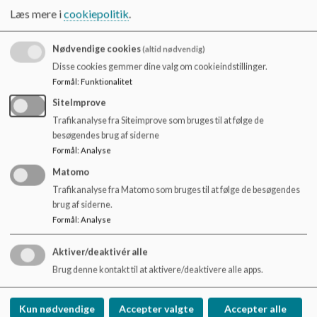
Mandag 8.00 - 13.00
Læs mere i
cookiepolitik
.
Tirsdag 8.00 - 13.00
Onsdag 8.00 - 13.00
Torsdag 8.00 - 13.00
Nødvendige cookies
(altid nødvendig)
Fredag 8.00 - 13.00
Disse cookies gemmer dine valg om cookieindstillinger.
Formål
:
Funktionalitet
SiteImprove
Trafikanalyse fra Siteimprove som bruges til at følge de
Mødetiden i UCM (Udviklingscenter Mellemtrin) er således:
besøgendes brug af siderne
Formål
:
Analyse
Mandag 8.00 - 14.00
Matomo
Tirsdag 8.00 - 14.00
Trafikanalyse fra Matomo som bruges til at følge de besøgendes
Onsdag 8.00 - 14.00
brug af siderne.
Torsdag 8.00 - 13.00
Fredag 8.00 - 13.00
Formål
:
Analyse
Mødetiden i UCO (Udviklingscenter Overbygning) er således:
Aktiver/deaktivér alle
Brug denne kontakt til at aktivere/deaktivere alle apps.
Mandag 8.00 - 14.00
Tirsdag 8.00 - 14.45
Onsdag 8.00 - 14.45
Kun nødvendige
Accepter valgte
Accepter alle
Torsdag 8.00 - 14.45