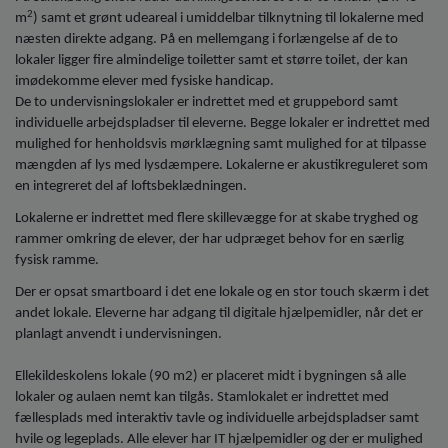
2
m
) samt et grønt udeareal i umiddelbar tilknytning til lokalerne med
næsten direkte adgang. På en mellemgang i forlængelse af de to
lokaler ligger fire almindelige toiletter samt et større toilet, der kan
imødekomme elever med fysiske handicap.
De to undervisningslokaler er indrettet med et gruppebord samt
individuelle arbejdspladser til eleverne. Begge lokaler er indrettet med
mulighed for henholdsvis mørklægning samt mulighed for at tilpasse
mængden af lys med lysdæmpere. Lokalerne er akustikreguleret som
en integreret del af loftsbeklædningen.
Lokalerne er indrettet med flere skillevægge for at skabe tryghed og
rammer omkring de elever, der har udpræget behov for en særlig
fysisk ramme.
Der er opsat smartboard i det ene lokale og en stor touch skærm i det
andet lokale. Eleverne har adgang til digitale hjælpemidler, når det er
planlagt anvendt i undervisningen.
Ellekildeskolens lokale (90 m2) er placeret midt i bygningen så alle
lokaler og aulaen nemt kan tilgås. Stamlokalet er indrettet med
fællesplads med interaktiv tavle og individuelle arbejdspladser samt
hvile og legeplads. Alle elever har IT hjælpemidler og der er mulighed