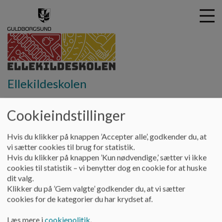
G
Ellekildeskolen
å
Om Ellekildeskolen
Ringetider/feriekalender
t
i
Cookieindstillinger
Ringetider/feriekalender
l
h
Hvis du klikker på knappen ’Accepter alle’, godkender du, at
o
vi sætter cookies til brug for statistik.
v
Morgensang kl. 8.00
Hvis du klikker på knappen ’Kun nødvendige,’ sætter vi ikke
e
1.+ 2. lektion: kl. 8.00 - 10.00
cookies til statistik – vi benytter dog en cookie for at huske
d
Frikvarter: kl. 10.00 - 10.25
dit valg.
i
3. lektion: kl. 10.25 - 11.25
Klikker du på ’Gem valgte’ godkender du, at vi sætter
n
Frikvarter: kl. 11.35 - 12.00
cookies for de kategorier du har krydset af.
d
4. lektion kl. 12.00-13.00
h
5. lektion kl. 13.00-14.00
Læs mere i
cookiepolitik
.