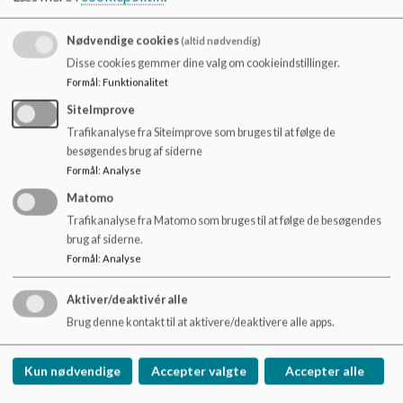
o
l
Der er skolebus hjem kl. 13.15 og 14.15
Nødvendige cookies
(altid nødvendig)
d
Skolen har teaterringning kl. 7.55 og kl. 11.55
e
Disse cookies gemmer dine valg om cookieindstillinger.
Feriekalender:
t
Formål
:
Funktionalitet
https://www.guldborgsund.dk/borger/skole-og-
SiteImprove
uddannelse/folkeskole/feriekalender-for-
Trafikanalyse fra Siteimprove som bruges til at følge de
folkeskolerne-i-guldborgsund-kommune
besøgendes brug af siderne
Formål
:
Analyse
Matomo
Trafikanalyse fra Matomo som bruges til at følge de besøgendes
brug af siderne.
Formål
:
Analyse
Aktiver/deaktivér alle
Ellekildeskolen
Brug denne kontakt til at aktivere/deaktivere alle apps.
Ellekildevej 1 4990 Sakskøbing
Telefon 54 73 17 70
Kun nødvendige
Accepter valgte
Accepter alle
EAN NR.
5798007151003