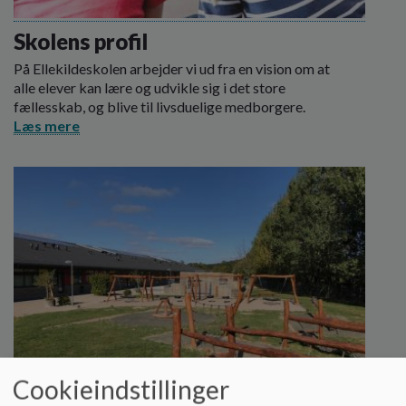
Skolens profil
På Ellekildeskolen arbejder vi ud fra en vision om at
alle elever kan lære og udvikle sig i det store
fællesskab, og blive til livsduelige medborgere.
Læs mere
Cookieindstillinger