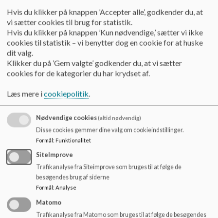
Hvis du klikker på knappen ’Accepter alle’, godkender du, at
vi sætter cookies til brug for statistik.
Organisering
Hvis du klikker på knappen ’Kun nødvendige,’ sætter vi ikke
På Ellekildeskolen går der 255 elever, fordelt på 14
cookies til statistik – vi benytter dog en cookie for at huske
almenklasser fra bhk. til 6. klassetrin. Skolen har ca. 40
dit valg.
ansatte og en Base for elever med særlige
Klikker du på ’Gem valgte’ godkender du, at vi sætter
udfordringer.
cookies for de kategorier du har krydset af.
Læs mere
Læs mere i
cookiepolitik
.
Nødvendige cookies
(altid nødvendig)
Disse cookies gemmer dine valg om cookieindstillinger.
Formål
:
Funktionalitet
SiteImprove
Trafikanalyse fra Siteimprove som bruges til at følge de
besøgendes brug af siderne
Formål
:
Analyse
Matomo
Trafikanalyse fra Matomo som bruges til at følge de besøgendes