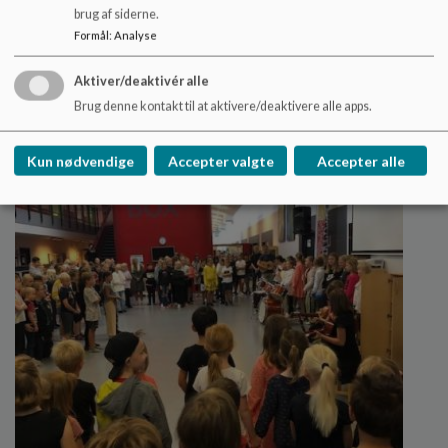
brug af siderne.
Formål
:
Analyse
Nyt fra Ellekildeskolen
Aktiver/deaktivér alle
Brug denne kontakt til at aktivere/deaktivere alle apps.
Nyheder fra Ellekildeskolen
Læs mere
Kun nødvendige
Accepter valgte
Accepter alle