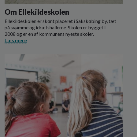
o
l
Om Ellekildeskolen
d
Ellekildeskolen er skønt placeret i Sakskøbing by, tæt
e
på svømme og idrætshallerne. Skolen er bygget I
t
2008 og er en af kommunens nyeste skoler.
Læs mere