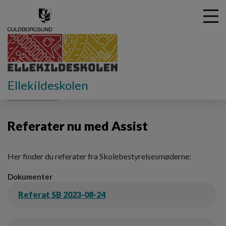
G
Ellekildeskolen
å
Skolebestyrelse
Referater
t
i
Referater nu med Assist
l
h
o
v
Her finder du referater fra Skolebestyrelsesmøderne:
e
Dokumenter
d
i
Referat SB 2023-08-24
n
d
h