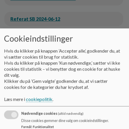
Referat SB 2024-06-12
Cookieindstillinger
Referat SB 2024-08-20
Hvis du klikker på knappen ’Accepter alle’, godkender du, at
vi sætter cookies til brug for statistik.
Referat SB 2024-09-25
Hvis du klikker på knappen ’Kun nødvendige,’ sætter vi ikke
cookies til statistik – vi benytter dog en cookie for at huske
dit valg.
Klikker du på ’Gem valgte’ godkender du, at vi sætter
Referat SB 2024-10-24
cookies for de kategorier du har krydset af.
Læs mere i
cookiepolitik
.
Referat SB 2024-11-26
Nødvendige cookies
(altid nødvendig)
Disse cookies gemmer dine valg om cookieindstillinger.
Referat SB 2024-12-11
Formål
:
Funktionalitet