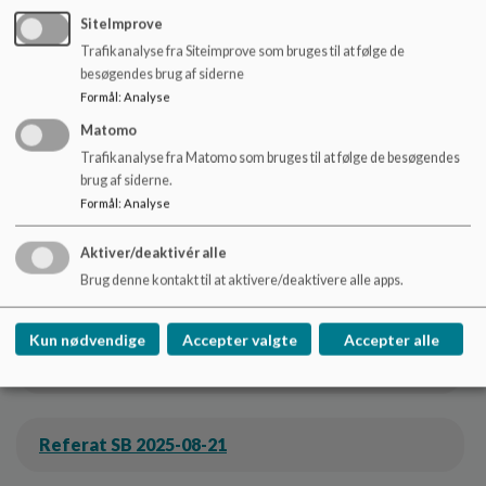
SiteImprove
Referat SB 2025-01-29
Trafikanalyse fra Siteimprove som bruges til at følge de
besøgendes brug af siderne
Formål
:
Analyse
Referat SB 2025-02-25
Matomo
Trafikanalyse fra Matomo som bruges til at følge de besøgendes
brug af siderne.
Formål
:
Analyse
Referat SB 2025-03-26
Aktiver/deaktivér alle
Brug denne kontakt til at aktivere/deaktivere alle apps.
Referat SB 2025-05-12
Kun nødvendige
Accepter valgte
Accepter alle
Referat SB 2025-06-18
Referat SB 2025-08-21